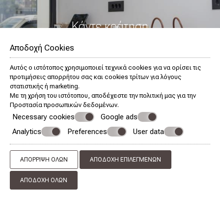
Κάντε κράτηση
Αποδοχή Cookies
ΖΉΤΗΣΗ
Αυτός ο ιστότοπος χρησιμοποιεί τεχνικά cookies για να ορίσει τις
ΚΆΝΤΕ ΚΡΆΤΗΣΗ
προτιμήσεις απορρήτου σας και cookies τρίτων για λόγους
στατιστικής ή marketing.
Με τη χρήση του ιστότοπου, αποδέχεστε την πολιτική μας για την
Προστασία προσωπικών δεδομένων
.
Necessary cookies
Google ads
Analytics
Preferences
User data
ΑΠΌΡΡΙΨΗ ΌΛΩΝ
ΑΠΟΔΟΧΉ ΕΠΙΛΕΓΜΈΝΩΝ
ΑΠΟΔΟΧΉ ΌΛΩΝ
ΕΠΙΚΟΙΝΩΝΉΣΤΕ ΜΑΖΊ ΜΑΣ
Melia City Suites
Σουίτες Κως