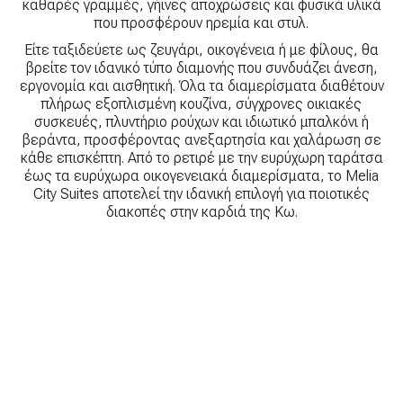
καθαρές γραμμές, γήινες αποχρώσεις και φυσικά υλικά
που προσφέρουν ηρεμία και στυλ.
Είτε ταξιδεύετε ως ζευγάρι, οικογένεια ή με φίλους, θα
βρείτε τον ιδανικό τύπο διαμονής που συνδυάζει άνεση,
εργονομία και αισθητική. Όλα τα διαμερίσματα διαθέτουν
πλήρως εξοπλισμένη κουζίνα, σύγχρονες οικιακές
συσκευές, πλυντήριο ρούχων και ιδιωτικό μπαλκόνι ή
βεράντα, προσφέροντας ανεξαρτησία και χαλάρωση σε
κάθε επισκέπτη. Από το ρετιρέ με την ευρύχωρη ταράτσα
έως τα ευρύχωρα οικογενειακά διαμερίσματα, το Melia
City Suites αποτελεί την ιδανική επιλογή για ποιοτικές
διακοπές στην καρδιά της Κω.