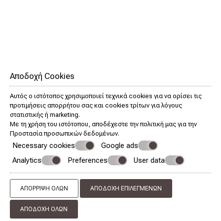
Διαμέρισμα με Ένα υπνοδωμάτιο
ΠΕΡΙΣΣΌΤΕΡΑ
ΚΆΝΤΕ ΚΡΆΤΗΣΗ
Αποδοχή Cookies
Αυτός ο ιστότοπος χρησιμοποιεί τεχνικά cookies για να ορίσει τις
προτιμήσεις απορρήτου σας και cookies τρίτων για λόγους
στατιστικής ή marketing.
Με τη χρήση του ιστότοπου, αποδέχεστε την πολιτική μας για την
Προστασία προσωπικών δεδομένων
.
Necessary cookies
Google ads
Analytics
Preferences
User data
ΑΠΌΡΡΙΨΗ ΌΛΩΝ
ΑΠΟΔΟΧΉ ΕΠΙΛΕΓΜΈΝΩΝ
Διαμέρισμα με Δύο Υπνοδωμάτια και Μπαλκόνι
ΑΠΟΔΟΧΉ ΌΛΩΝ